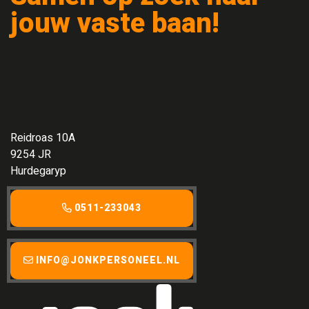
jouw vaste baan!
Reidroas 10A
9254 JR
Hurdegaryp
0511-233043
INFO@JONKPERSONEEL.NL