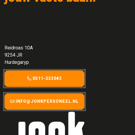
Reidroas 10A
9254 JR
Hurdegaryp
0511-233043
INFO@JONKPERSONEEL.NL