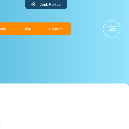
Jonk Portaal
 ons
Blog
Contact
k