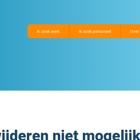
Ik zoek werk
Ik zoek personeel
Over
jderen niet mogelij