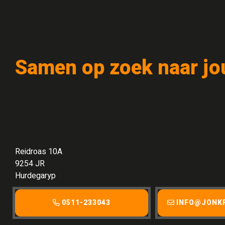
Samen op zoek naar jo
Reidroas 10A
9254 JR
Hurdegaryp
0511-233043
INFO@JONK