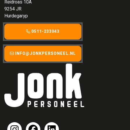
Reidroas 10A
9254 JR
Hurdegaryp
0511-233043
INFO@JONKPERSONEEL.NL