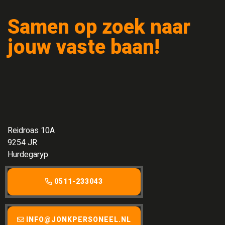
Samen op zoek naar
jouw vaste baan!
Reidroas 10A
9254 JR
Hurdegaryp
0511-233043
INFO@JONKPERSONEEL.NL