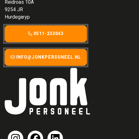
Reidroas 10A
9254 JR
Hurdegaryp
0511-233043
INFO@JONKPERSONEEL.NL