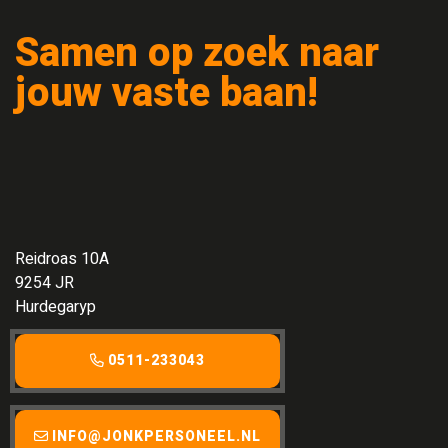
Samen op zoek naar
jouw vaste baan!
Reidroas 10A
9254 JR
Hurdegaryp
0511-233043
INFO@JONKPERSONEEL.NL