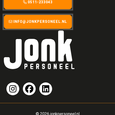
0511-233043
INFO@JONKPERSONEEL.NL
© 2026 jonkpersoneel.nl