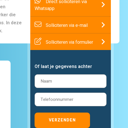
Direct solliciteren via
ten
Whatsapp
ker die
s. In deze
Solliciteren via e-mail
k.
Solliciteren via formulier
Of laat je gegevens achter
Naam
(Vereist)
Telefoon
(Vereist)