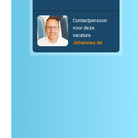
Contactpersoon
voor deze
vacature
Johannes de
Vries
06 53 33 75 62