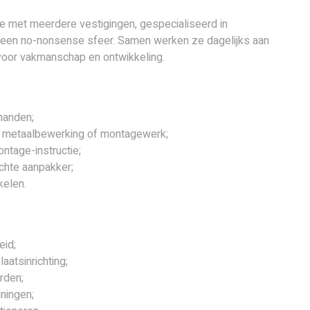
ie met meerdere vestigingen, gespecialiseerd in
t een no-nonsense sfeer. Samen werken ze dagelijks aan
t voor vakmanschap en ontwikkeling.
 handen;
ek, metaalbewerking of montagewerk;
ntage-instructie;
chte aanpakker;
kelen.
eid;
atsinrichting;
rden;
iningen;