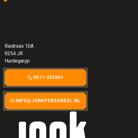
Reidroas 10A
9254 JR
Hurdegaryp
0511-233043
INFO@JONKPERSONEEL.NL